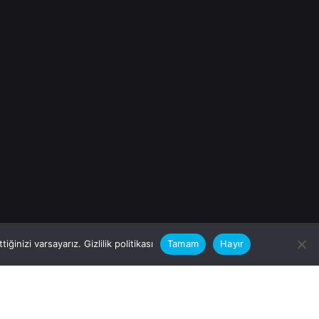
iğinizi varsayarız.
Gizlilik politikası
Tamam
Hayır