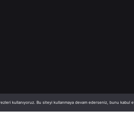
İnşaat Demiri
Read More
1
This website stores cookies on your computer.
ezleri kullanıyoruz. Bu siteyi kullanmaya devam ederseniz, bunu kabul ett