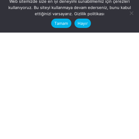
Web sitemizde size en iyi deneyimi sunabilmemiz için çerezleri
kullanıyoruz. Bu siteyi kullanmaya devam ederseniz, bunu kabul
This website stores cookies on your
ettiğinizi varsayarız.
Gizlilik politikası
computer.
Tamam
Hayır
Fb.
/
Ig.
dosya transfer
Hatay, İskenderun
VİTAL A.Ş
Karayılan, 5. Sk. no:1, 31217
İskenderun/Hatay
Türkiye
Sorular için