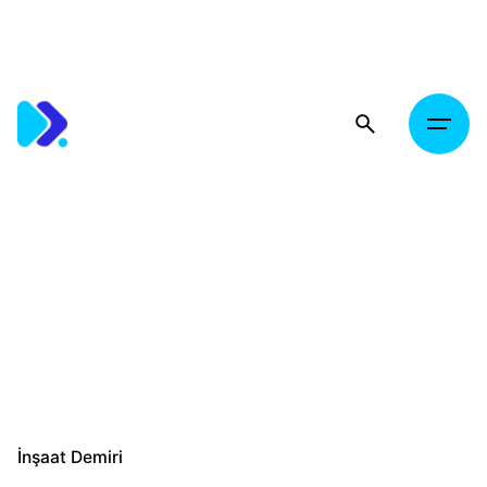
Skip
to
content
İnşaat Demiri