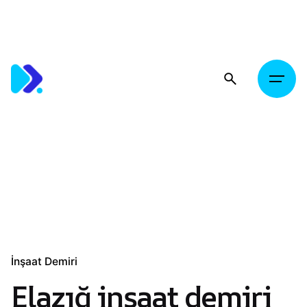
Skip
to
content
İnşaat Demiri
Elazığ inşaat demiri