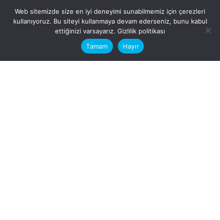
Web sitemizde size en iyi deneyimi sunabilmemiz için çerezleri
kullanıyoruz. Bu siteyi kullanmaya devam ederseniz, bunu kabul
This website stores cookies on your
ettiğinizi varsayarız.
Gizlilik politikası
computer.
Tamam
Hayır
Fb.
/
Ig.
dosya transfer
Hatay, İskenderun
VİTAL A.Ş
Karayılan, 5. Sk. no:1, 31217
İskenderun/Hatay
Türkiye
Sorular için