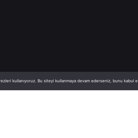
1
This website stores cookies on your computer.
ezleri kullanıyoruz. Bu siteyi kullanmaya devam ederseniz, bunu kabul ett
Hatay, İskenderun
So
VİTAL A.Ş
Bi
Karayılan, 5. Sk. no:1, 31217 İskenderun/Hatay
i