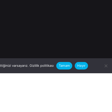
iğinizi varsayarız.
Gizlilik politikası
Tamam
Hayır
rular için
zimle Çalışırmısınız?
nfo@vitalas.com.tr