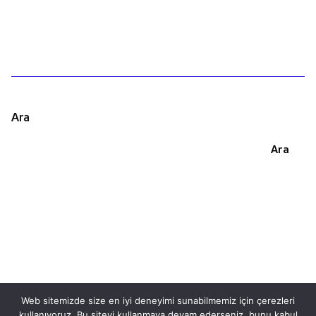
Ara
Ara
Web sitemizde size en iyi deneyimi sunabilmemiz için çerezleri
kullanıyoruz. Bu siteyi kullanmaya devam ederseniz, bunu kabul