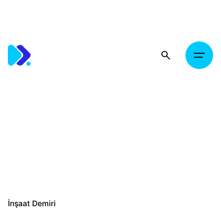
Skip
to
content
İnşaat Demiri