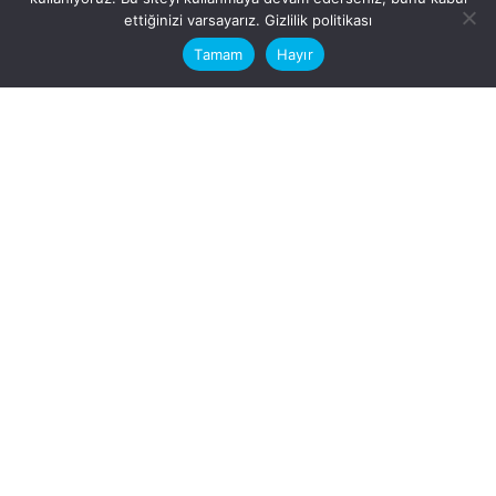
This website stores cookies on your
ettiğinizi varsayarız.
Gizlilik politikası
computer.
Tamam
Hayır
Fb.
/
Ig.
dosya transfer
Hatay, İskenderun
VİTAL A.Ş
Karayılan, 5. Sk. no:1, 31217
İskenderun/Hatay
Türkiye
Sorular için
Bizimle Çalışırmısınız?
info@vitalas.com.tr