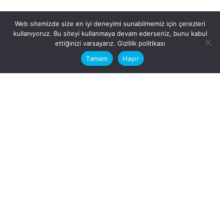
Web sitemizde size en iyi deneyimi sunabilmemiz için çerezleri
kullanıyoruz. Bu siteyi kullanmaya devam ederseniz, bunu kabul
This website stores cookies on your
ettiğinizi varsayarız.
Gizlilik politikası
computer.
Tamam
Hayır
Fb.
/
Ig.
dosya transfer
Hatay, İskenderun
VİTAL A.Ş
Karayılan, 5. Sk. no:1, 31217
İskenderun/Hatay
Türkiye