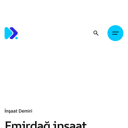
Skip
to
content
İnşaat Demiri
Emirdağ inşaat