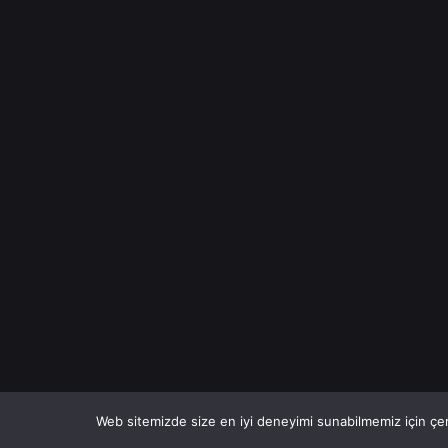
Web sitemizde size en iyi deneyimi sunabilmemiz için çer