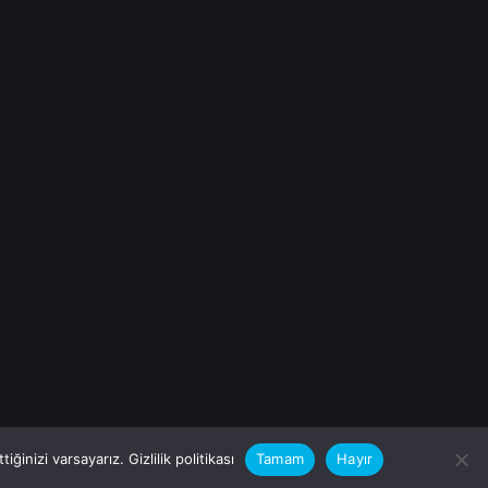
ır.
..
iğinizi varsayarız.
Gizlilik politikası
Tamam
Hayır