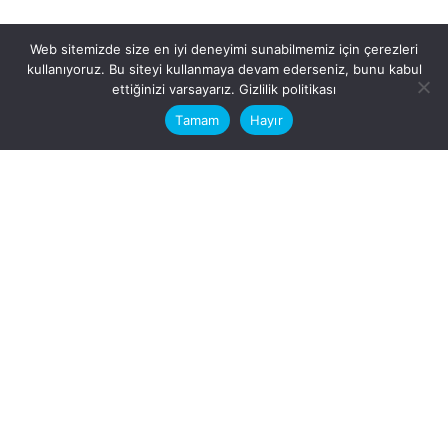
Web sitemizde size en iyi deneyimi sunabilmemiz için çerezleri
kullanıyoruz. Bu siteyi kullanmaya devam ederseniz, bunu kabul
This website stores cookies on your
ettiğinizi varsayarız.
Gizlilik politikası
computer.
Tamam
Hayır
Fb.
/
Ig.
dosya transfer
Hatay, İskenderun
VİTAL A.Ş
Karayılan, 5. Sk. no:1, 31217
İskenderun/Hatay
Türkiye