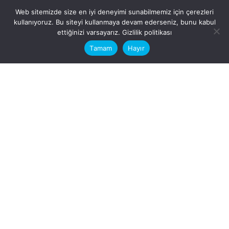
Web sitemizde size en iyi deneyimi sunabilmemiz için çerezleri
kullanıyoruz. Bu siteyi kullanmaya devam ederseniz, bunu kabul
This website stores cookies on your
ettiğinizi varsayarız.
Gizlilik politikası
computer.
Tamam
Hayır
Fb.
/
Ig.
dosya transfer
Hatay, İskenderun
VİTAL A.Ş
Karayılan, 5. Sk. no:1, 31217
İskenderun/Hatay
Türkiye
Sorular için