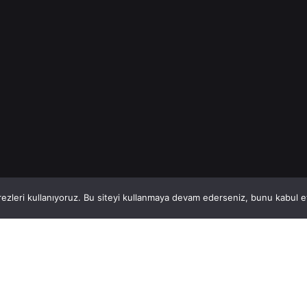
Read More
1
This website stores cookies on your computer.
ezleri kullanıyoruz. Bu siteyi kullanmaya devam ederseniz, bunu kabul ett
Hatay, İskenderun
So
VİTAL A.Ş
Bi