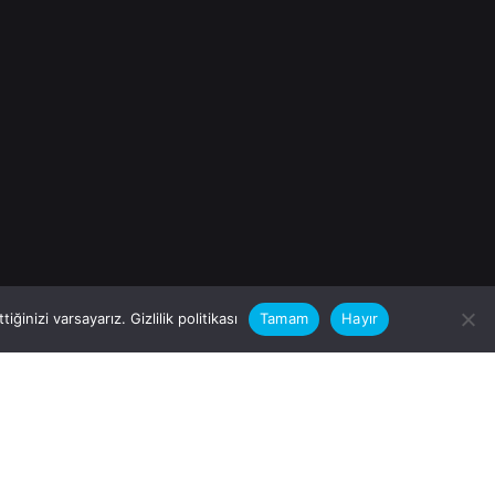
iğinizi varsayarız.
Gizlilik politikası
Tamam
Hayır
rular için
zimle Çalışırmısınız?