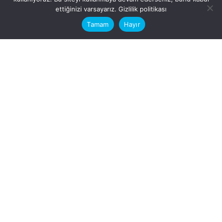
This website stores cookies on your
ettiğinizi varsayarız.
Gizlilik politikası
computer.
Tamam
Hayır
Fb.
/
Ig.
dosya transfer
Hatay, İskenderun
VİTAL A.Ş
Karayılan, 5. Sk. no:1, 31217
İskenderun/Hatay
Türkiye
Sorular için
Bizimle Çalışırmısınız?
info@vitalas.com.tr