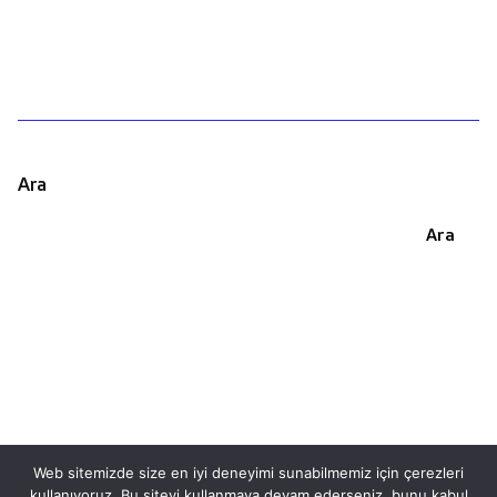
Ara
Ara
Web sitemizde size en iyi deneyimi sunabilmemiz için çerezleri
kullanıyoruz. Bu siteyi kullanmaya devam ederseniz, bunu kabul