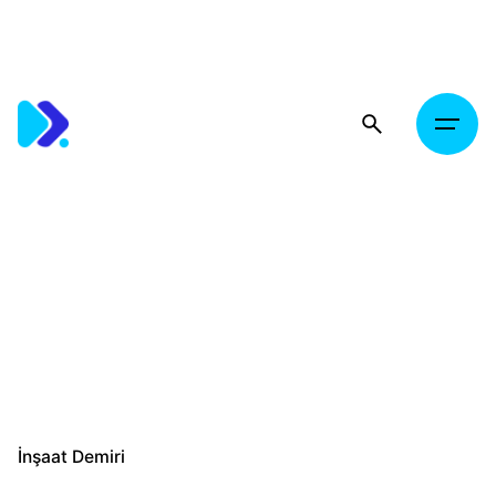
Skip
to
content
İnşaat Demiri