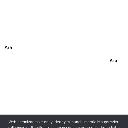
Ara
Ara
Web sitemizde size en iyi deneyimi sunabilmemiz için çerezleri
kullanıyoruz. Bu siteyi kullanmaya devam ederseniz, bunu kabul