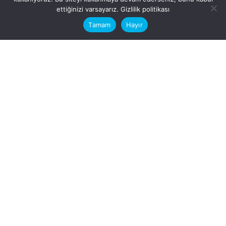
This website stores cookies on your
ettiğinizi varsayarız.
Gizlilik politikası
computer.
Tamam
Hayır
Fb.
/
Ig.
dosya transfer
Hatay, İskenderun
VİTAL A.Ş
Karayılan, 5. Sk. no:1, 31217
İskenderun/Hatay
Türkiye
Sorular için
Bizimle Çalışırmısınız?
info@vitalas.com.tr