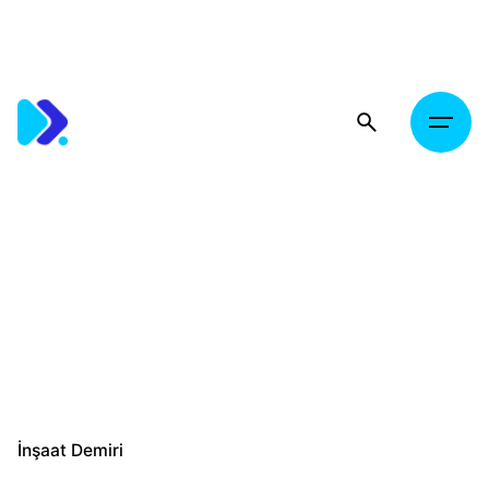
Skip
to
content
İnşaat Demiri