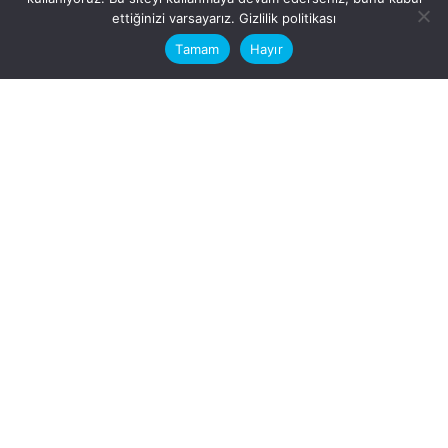
This website stores cookies on your
ettiğinizi varsayarız.
Gizlilik politikası
computer.
Tamam
Hayır
Fb.
/
Ig.
dosya transfer
Hatay, İskenderun
VİTAL A.Ş
Karayılan, 5. Sk. no:1, 31217
İskenderun/Hatay
Türkiye
Sorular için
Bizimle Çalışırmısınız?
info@vitalas.com.tr