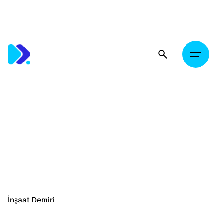
Skip
to
content
İnşaat Demiri