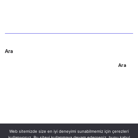
Ara
Ara
Web sitemizde size en iyi deneyimi sunabilmemiz için çerezleri
kullanıyoruz. Bu siteyi kullanmaya devam ederseniz, bunu kabul