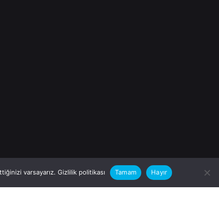
iğinizi varsayarız.
Gizlilik politikası
Tamam
Hayır