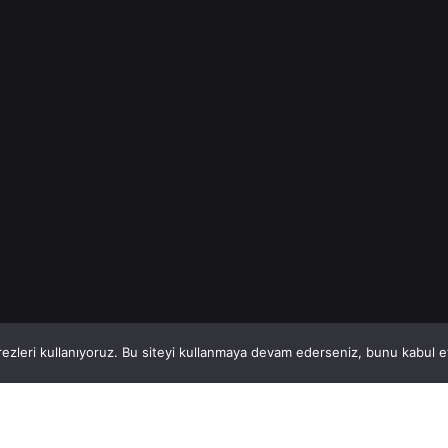
Bu sayfada,...
İnşaat Demiri
Read More
1
This website stores cookies on your computer.
ezleri kullanıyoruz. Bu siteyi kullanmaya devam ederseniz, bunu kabul ett