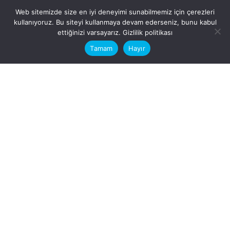
Web sitemizde size en iyi deneyimi sunabilmemiz için çerezleri
kullanıyoruz. Bu siteyi kullanmaya devam ederseniz, bunu kabul
This website stores cookies on your
ettiğinizi varsayarız.
Gizlilik politikası
computer.
Tamam
Hayır
Fb.
/
Ig.
dosya transfer
Hatay, İskenderun
VİTAL A.Ş
Karayılan, 5. Sk. no:1, 31217
İskenderun/Hatay
Türkiye
Sorular için