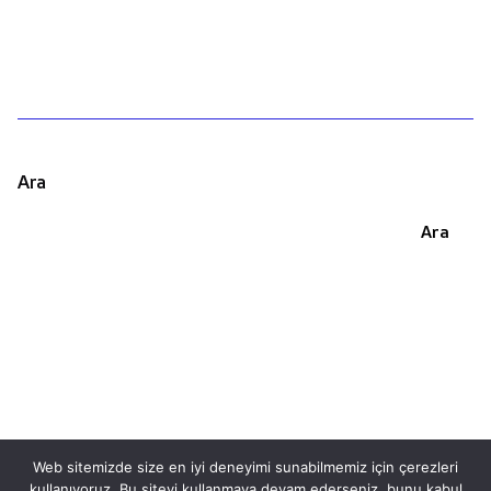
Ara
Ara
Web sitemizde size en iyi deneyimi sunabilmemiz için çerezleri
kullanıyoruz. Bu siteyi kullanmaya devam ederseniz, bunu kabul