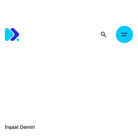
Skip
to
content
İnşaat Demiri