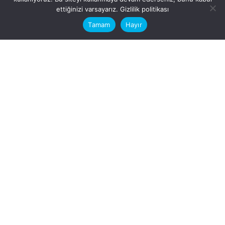
This website stores cookies on your
ettiğinizi varsayarız.
Gizlilik politikası
computer.
Tamam
Hayır
Fb.
/
Ig.
dosya transfer
Hatay, İskenderun
VİTAL A.Ş
Karayılan, 5. Sk. no:1, 31217
İskenderun/Hatay
Türkiye
Sorular için
Bizimle Çalışırmısınız?
info@vitalas.com.tr