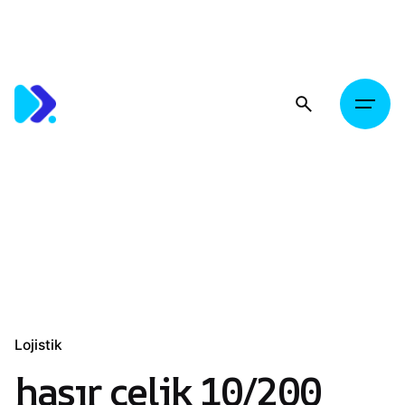
Skip
to
content
Lojistik
hasır çelik 10/200