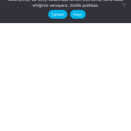
This website stores cookies on your
ettiğinizi varsayarız.
Gizlilik politikası
computer.
Tamam
Hayır
Fb.
/
Ig.
dosya transfer
Hatay, İskenderun
VİTAL A.Ş
Karayılan, 5. Sk. no:1, 31217
İskenderun/Hatay
Türkiye
Sorular için
Bizimle Çalışırmısınız?
info@vitalas.com.tr