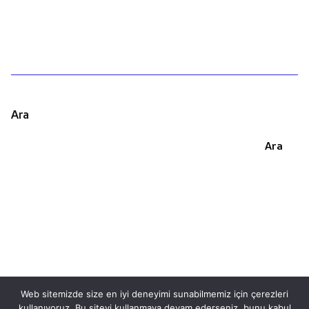
Ara
Ara
Web sitemizde size en iyi deneyimi sunabilmemiz için çerezleri
kullanıyoruz. Bu siteyi kullanmaya devam ederseniz, bunu kabul