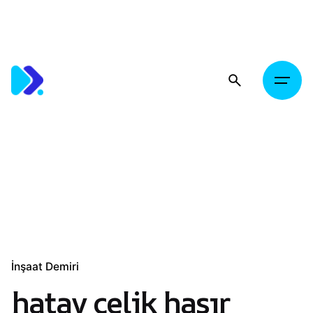
Skip
to
content
İnşaat Demiri
hatay çelik hasır