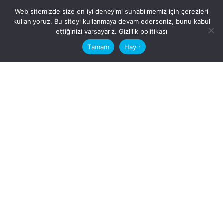
Web sitemizde size en iyi deneyimi sunabilmemiz için çerezleri
kullanıyoruz. Bu siteyi kullanmaya devam ederseniz, bunu kabul
This website stores cookies on your
ettiğinizi varsayarız.
Gizlilik politikası
computer.
Tamam
Hayır
Fb.
/
Ig.
dosya transfer
Hatay, İskenderun
VİTAL A.Ş
Karayılan, 5. Sk. no:1, 31217
İskenderun/Hatay
Türkiye
Sorular için