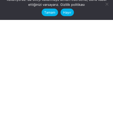
This website stores cookies on your
ettiğinizi varsayarız.
Gizlilik politikası
computer.
Tamam
Hayır
Fb.
/
Ig.
dosya transfer
Hatay, İskenderun
VİTAL A.Ş
Karayılan, 5. Sk. no:1, 31217
İskenderun/Hatay
Türkiye
Sorular için
Bizimle Çalışırmısınız?
info@vitalas.com.tr