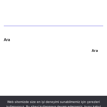
Ara
Ara
Web sitemizde size en iyi deneyimi sunabilmemiz için çerezleri
kullanıyoruz. Bu siteyi kullanmaya devam ederseniz, bunu kabul