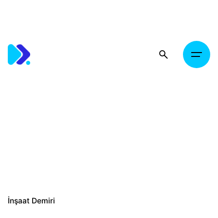
Skip
to
content
İnşaat Demiri