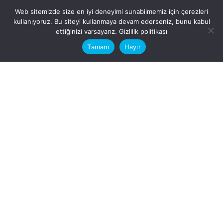
Web sitemizde size en iyi deneyimi sunabilmemiz için çerezleri
kullanıyoruz. Bu siteyi kullanmaya devam ederseniz, bunu kabul
This website stores cookies on your
ettiğinizi varsayarız.
Gizlilik politikası
computer.
Tamam
Hayır
Fb.
/
Ig.
dosya transfer
Hatay, İskenderun
VİTAL A.Ş
Karayılan, 5. Sk. no:1, 31217
İskenderun/Hatay
Türkiye
Sorular için