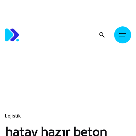
Skip
to
content
Lojistik
hatay hazır beton