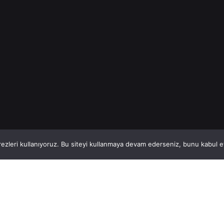
İnşaat Demiri
Read More
1
This website stores cookies on your computer.
ezleri kullanıyoruz. Bu siteyi kullanmaya devam ederseniz, bunu kabul ett