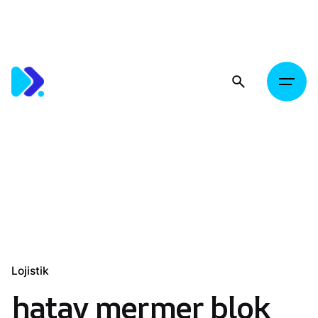
Skip
to
content
Lojistik
hatay mermer blok