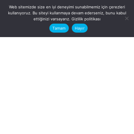
Web sitemizde size en iyi deneyimi sunabilmemiz için çerezleri
kullanıyoruz. Bu siteyi kullanmaya devam ederseniz, bunu kabul
This website stores cookies on your
ettiğinizi varsayarız.
Gizlilik politikası
computer.
Tamam
Hayır
Fb.
/
Ig.
dosya transfer
Hatay, İskenderun
VİTAL A.Ş
Karayılan, 5. Sk. no:1, 31217
İskenderun/Hatay
Türkiye
Sorular için