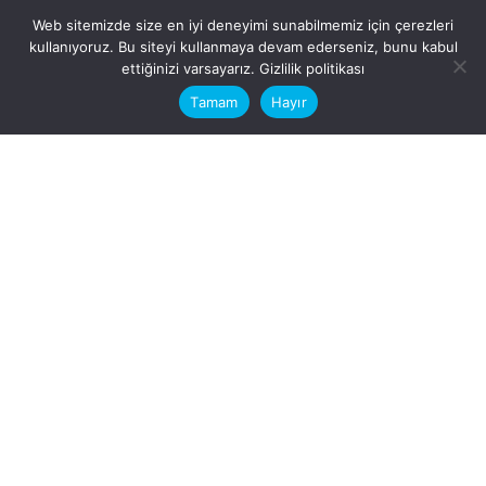
Web sitemizde size en iyi deneyimi sunabilmemiz için çerezleri
kullanıyoruz. Bu siteyi kullanmaya devam ederseniz, bunu kabul
This website stores cookies on your
ettiğinizi varsayarız.
Gizlilik politikası
computer.
Tamam
Hayır
Fb.
/
Ig.
dosya transfer
Hatay, İskenderun
VİTAL A.Ş
Karayılan, 5. Sk. no:1, 31217
İskenderun/Hatay
Türkiye
Sorular için