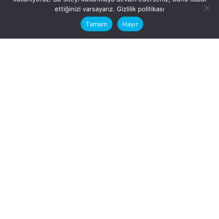
This website stores cookies on your
ettiğinizi varsayarız.
Gizlilik politikası
computer.
Tamam
Hayır
Fb.
/
Ig.
dosya transfer
Hatay, İskenderun
VİTAL A.Ş
Karayılan, 5. Sk. no:1, 31217
İskenderun/Hatay
Türkiye
Sorular için
Bizimle Çalışırmısınız?
info@vitalas.com.tr