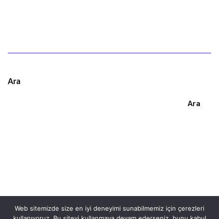
Ara
Ara
Web sitemizde size en iyi deneyimi sunabilmemiz için çerezleri
kullanıyoruz. Bu siteyi kullanmaya devam ederseniz, bunu kabul