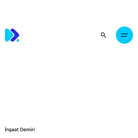
Skip
to
content
İnşaat Demiri