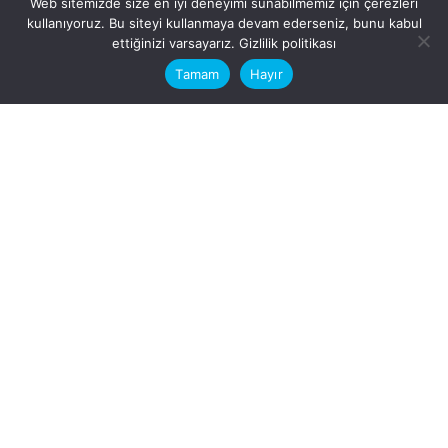
Web sitemizde size en iyi deneyimi sunabilmemiz için çerezleri
kullanıyoruz. Bu siteyi kullanmaya devam ederseniz, bunu kabul
This website stores cookies on your
ettiğinizi varsayarız.
Gizlilik politikası
computer.
Tamam
Hayır
Fb.
/
Ig.
dosya transfer
Hatay, İskenderun
VİTAL A.Ş
Karayılan, 5. Sk. no:1, 31217
İskenderun/Hatay
Türkiye
Sorular için