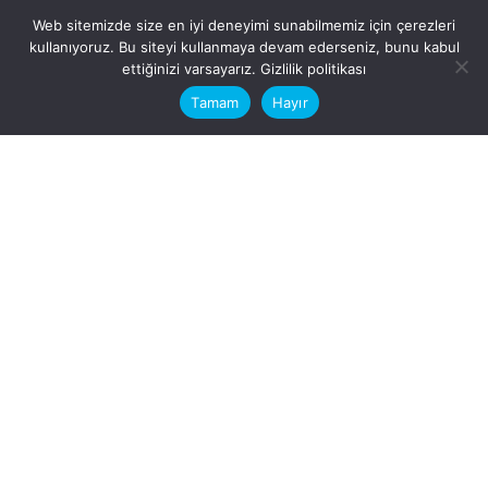
Web sitemizde size en iyi deneyimi sunabilmemiz için çerezleri
kullanıyoruz. Bu siteyi kullanmaya devam ederseniz, bunu kabul
This website stores cookies on your
ettiğinizi varsayarız.
Gizlilik politikası
computer.
Tamam
Hayır
Fb.
/
Ig.
dosya transfer
Hatay, İskenderun
VİTAL A.Ş
Karayılan, 5. Sk. no:1, 31217
İskenderun/Hatay
Türkiye
Sorular için