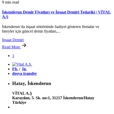
9 min read
İskenderun Demir Fiyatları ve İnşaat Demiri Tedariki | VİTAL
A.Ş
İskenderun’da inşaat sektöründe faaliyet gösteren firmalar ve
bireyler için güncel demir fiyatları,...
İnşaat Demiri
Read More
1
Fb.
/
Ig.
dosya transfer
Hatay, İskenderun
VİTAL A.Ş
Karayılan, 5. Sk. no:1, 31217 İskenderun/Hatay
Türkiye