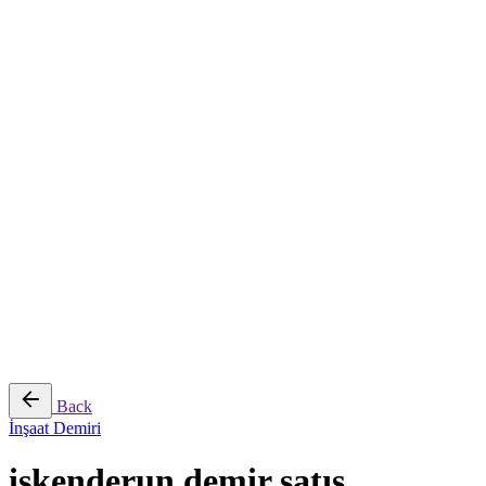
Çalışma Politikası
İş Sağlığı Güvenliği Uygulamaları
Temiz Çevre
Kalite
ONLİNE TEKLİF AL!
İletişim
© 2016-2026
Colabrio
. All rights reserved |
Purchase
Security
|
Privacy & Cookie Policy
|
Terms of Service
Follow Us
Fb.
Ig.
Back
İnşaat Demiri
iskenderun demir satış