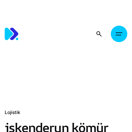
Skip
to
content
Lojistik
iskenderun kömür