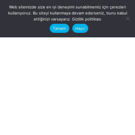
Web sitemizde size en iyi deneyimi sunabilmemiz için çerezleri
kullanıyoruz. Bu siteyi kullanmaya devam ederseniz, bunu kabul
This website stores cookies on your
ettiğinizi varsayarız.
Gizlilik politikası
computer.
Tamam
Hayır
Fb.
/
Ig.
dosya transfer
Hatay, İskenderun
VİTAL A.Ş
Karayılan, 5. Sk. no:1, 31217
İskenderun/Hatay
Türkiye
Sorular için