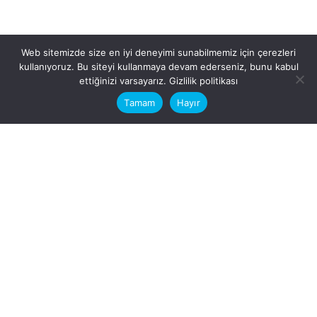
Web sitemizde size en iyi deneyimi sunabilmemiz için çerezleri
kullanıyoruz. Bu siteyi kullanmaya devam ederseniz, bunu kabul
This website stores cookies on your
ettiğinizi varsayarız.
Gizlilik politikası
computer.
Tamam
Hayır
Fb.
/
Ig.
dosya transfer
Hatay, İskenderun
VİTAL A.Ş
Karayılan, 5. Sk. no:1, 31217
İskenderun/Hatay
Türkiye