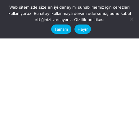
Web sitemizde size en iyi deneyimi sunabilmemiz için çerezleri
kullanıyoruz. Bu siteyi kullanmaya devam ederseniz, bunu kabul
This website stores cookies on your
ettiğinizi varsayarız.
Gizlilik politikası
computer.
Tamam
Hayır
Fb.
/
Ig.
dosya transfer
Hatay, İskenderun
VİTAL A.Ş
Karayılan, 5. Sk. no:1, 31217
İskenderun/Hatay
Türkiye
Sorular için