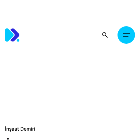
Skip
to
content
İnşaat Demiri