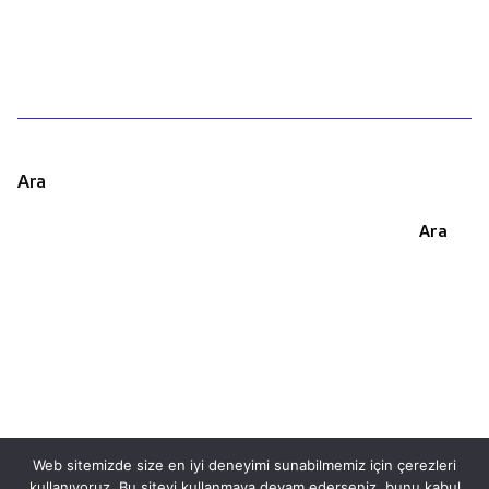
Ara
Ara
Web sitemizde size en iyi deneyimi sunabilmemiz için çerezleri
kullanıyoruz. Bu siteyi kullanmaya devam ederseniz, bunu kabul