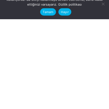
This website stores cookies on your
ettiğinizi varsayarız.
Gizlilik politikası
computer.
Tamam
Hayır
Fb.
/
Ig.
dosya transfer
Hatay, İskenderun
VİTAL A.Ş
Karayılan, 5. Sk. no:1, 31217
İskenderun/Hatay
Türkiye
Sorular için
Bizimle Çalışırmısınız?
info@vitalas.com.tr