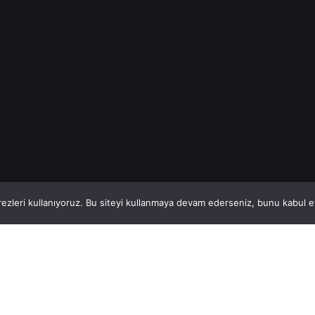
Read More
1
This website stores cookies on your computer.
ezleri kullanıyoruz. Bu siteyi kullanmaya devam ederseniz, bunu kabul ett
Hatay, İskenderun
So
VİTAL A.Ş
Bi