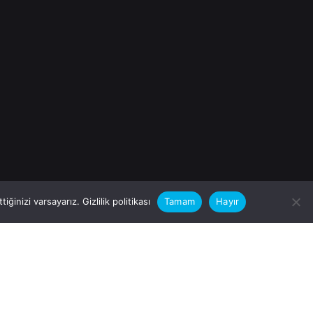
iğinizi varsayarız.
Gizlilik politikası
Tamam
Hayır
rular için
zimle Çalışırmısınız?