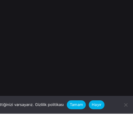
iğinizi varsayarız.
Gizlilik politikası
Tamam
Hayır