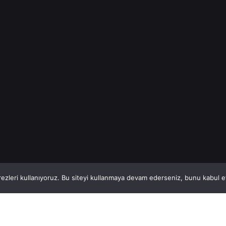
bütçe...
İnşaat Demiri
Read More
1
This website stores cookies on your computer.
ezleri kullanıyoruz. Bu siteyi kullanmaya devam ederseniz, bunu kabul ett