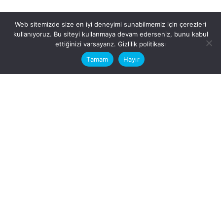
Web sitemizde size en iyi deneyimi sunabilmemiz için çerezleri
kullanıyoruz. Bu siteyi kullanmaya devam ederseniz, bunu kabul
This website stores cookies on your
ettiğinizi varsayarız.
Gizlilik politikası
computer.
Tamam
Hayır
Fb.
/
Ig.
dosya transfer
Hatay, İskenderun
VİTAL A.Ş
Karayılan, 5. Sk. no:1, 31217
İskenderun/Hatay
Türkiye