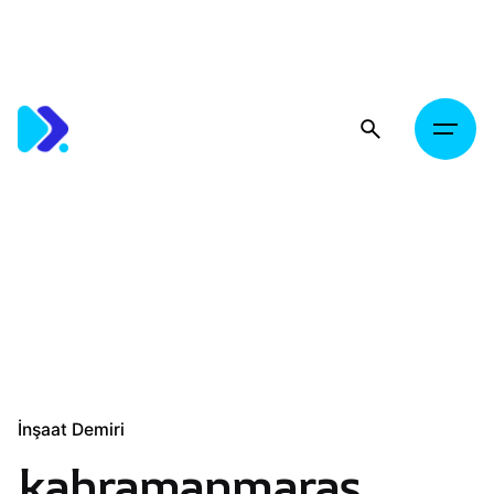
Skip
to
content
İnşaat Demiri
kahramanmaraş