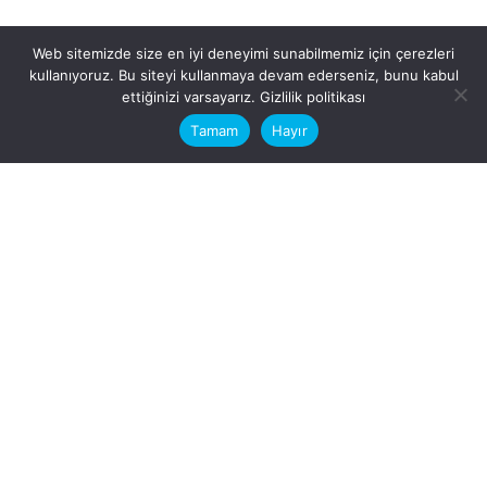
Web sitemizde size en iyi deneyimi sunabilmemiz için çerezleri
kullanıyoruz. Bu siteyi kullanmaya devam ederseniz, bunu kabul
This website stores cookies on your
ettiğinizi varsayarız.
Gizlilik politikası
computer.
Tamam
Hayır
Fb.
/
Ig.
dosya transfer
Hatay, İskenderun
VİTAL A.Ş
Karayılan, 5. Sk. no:1, 31217
İskenderun/Hatay
Türkiye