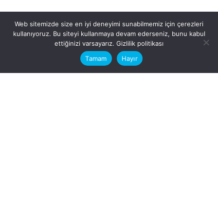
Web sitemizde size en iyi deneyimi sunabilmemiz için çerezleri
kullanıyoruz. Bu siteyi kullanmaya devam ederseniz, bunu kabul
This website stores cookies on your
ettiğinizi varsayarız.
Gizlilik politikası
computer.
Tamam
Hayır
Fb.
/
Ig.
dosya transfer
Hatay, İskenderun
VİTAL A.Ş
Karayılan, 5. Sk. no:1, 31217
İskenderun/Hatay
Türkiye