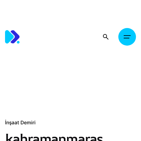
Skip
to
content
İnşaat Demiri
kahramanmaraş