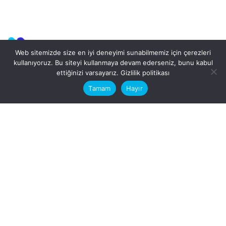
Web sitemizde size en iyi deneyimi sunabilmemiz için çerezleri
kullanıyoruz. Bu siteyi kullanmaya devam ederseniz, bunu kabul
This website stores cookies on your
ettiğinizi varsayarız.
Gizlilik politikası
computer.
Tamam
Hayır
Fb.
/
Ig.
dosya transfer
Hatay, İskenderun
VİTAL A.Ş
Karayılan, 5. Sk. no:1, 31217
İskenderun/Hatay
Türkiye