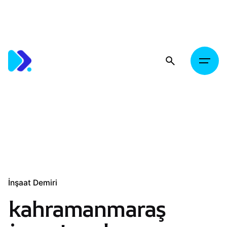
Skip
to
content
İnşaat Demiri
kahramanmaraş