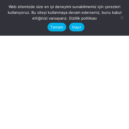
Web sitemizde size en iyi deneyimi sunabilmemiz için çerezleri
kullanıyoruz. Bu siteyi kullanmaya devam ederseniz, bunu kabul
This website stores cookies on your
ettiğinizi varsayarız.
Gizlilik politikası
computer.
Tamam
Hayır
Fb.
/
Ig.
dosya transfer
Hatay, İskenderun
VİTAL A.Ş
Karayılan, 5. Sk. no:1, 31217
İskenderun/Hatay
Türkiye
Sorular için