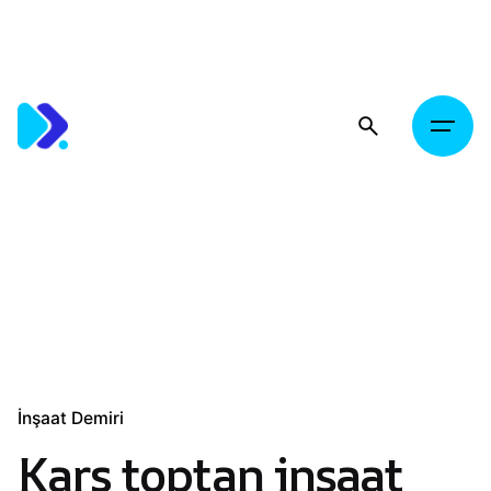
Skip
to
content
İnşaat Demiri
Kars toptan inşaat