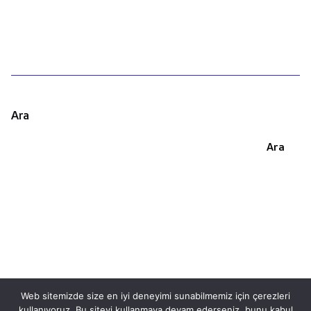
Ara
Ara
Web sitemizde size en iyi deneyimi sunabilmemiz için çerezleri
kullanıyoruz. Bu siteyi kullanmaya devam ederseniz, bunu kabul