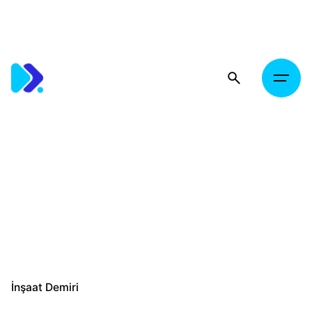
Skip
to
content
İnşaat Demiri