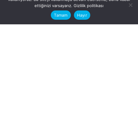
This website stores cookies on your
ettiğinizi varsayarız.
Gizlilik politikası
computer.
Tamam
Hayır
Fb.
/
Ig.
dosya transfer
Hatay, İskenderun
VİTAL A.Ş
Karayılan, 5. Sk. no:1, 31217
İskenderun/Hatay
Türkiye
Sorular için
Bizimle Çalışırmısınız?
info@vitalas.com.tr