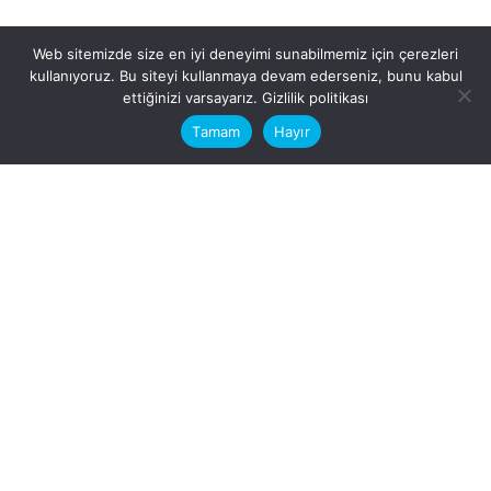
Web sitemizde size en iyi deneyimi sunabilmemiz için çerezleri
kullanıyoruz. Bu siteyi kullanmaya devam ederseniz, bunu kabul
This website stores cookies on your
ettiğinizi varsayarız.
Gizlilik politikası
computer.
Tamam
Hayır
Fb.
/
Ig.
dosya transfer
Hatay, İskenderun
VİTAL A.Ş
Karayılan, 5. Sk. no:1, 31217
İskenderun/Hatay
Türkiye