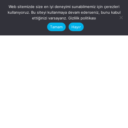
Web sitemizde size en iyi deneyimi sunabilmemiz için çerezleri
kullanıyoruz. Bu siteyi kullanmaya devam ederseniz, bunu kabul
This website stores cookies on your
ettiğinizi varsayarız.
Gizlilik politikası
computer.
Tamam
Hayır
Fb.
/
Ig.
dosya transfer
Hatay, İskenderun
VİTAL A.Ş
Karayılan, 5. Sk. no:1, 31217
İskenderun/Hatay
Türkiye
Sorular için