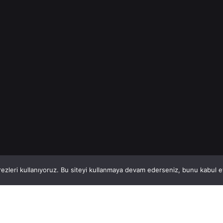
Genel
Read More
1
This website stores cookies on your computer.
ezleri kullanıyoruz. Bu siteyi kullanmaya devam ederseniz, bunu kabul ett