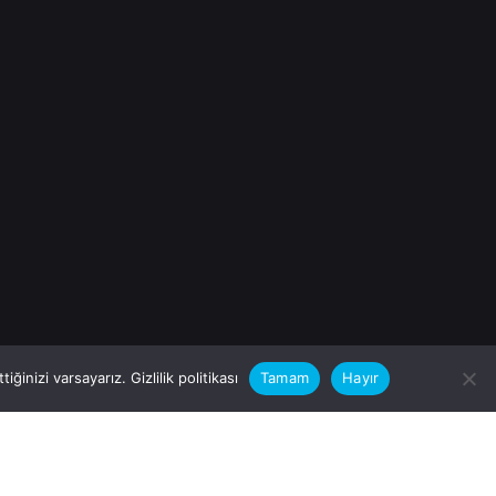
iğinizi varsayarız.
Gizlilik politikası
Tamam
Hayır