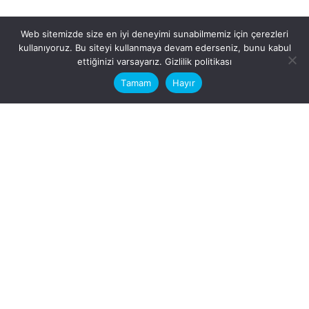
Web sitemizde size en iyi deneyimi sunabilmemiz için çerezleri
kullanıyoruz. Bu siteyi kullanmaya devam ederseniz, bunu kabul
This website stores cookies on your
ettiğinizi varsayarız.
Gizlilik politikası
computer.
Tamam
Hayır
Fb.
/
Ig.
dosya transfer
Hatay, İskenderun
VİTAL A.Ş
Karayılan, 5. Sk. no:1, 31217
İskenderun/Hatay
Türkiye