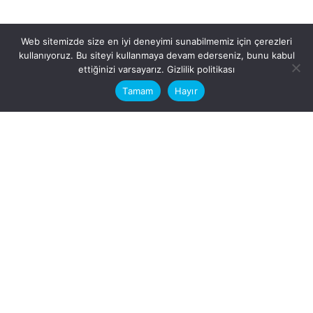
Web sitemizde size en iyi deneyimi sunabilmemiz için çerezleri
kullanıyoruz. Bu siteyi kullanmaya devam ederseniz, bunu kabul
This website stores cookies on your
ettiğinizi varsayarız.
Gizlilik politikası
computer.
Tamam
Hayır
Fb.
/
Ig.
dosya transfer
Hatay, İskenderun
VİTAL A.Ş
Karayılan, 5. Sk. no:1, 31217
İskenderun/Hatay
Türkiye