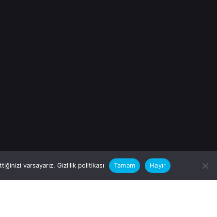
iğinizi varsayarız.
Gizlilik politikası
Tamam
Hayır