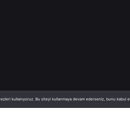
Genel
Read More
1
This website stores cookies on your computer.
ezleri kullanıyoruz. Bu siteyi kullanmaya devam ederseniz, bunu kabul ett