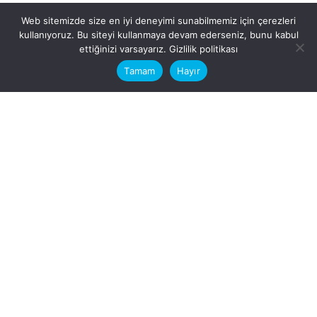
Web sitemizde size en iyi deneyimi sunabilmemiz için çerezleri
kullanıyoruz. Bu siteyi kullanmaya devam ederseniz, bunu kabul
This website stores cookies on your
ettiğinizi varsayarız.
Gizlilik politikası
computer.
Tamam
Hayır
Fb.
/
Ig.
dosya transfer
Hatay, İskenderun
VİTAL A.Ş
Karayılan, 5. Sk. no:1, 31217
İskenderun/Hatay
Türkiye