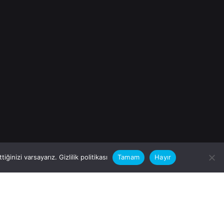
iğinizi varsayarız.
Gizlilik politikası
Tamam
Hayır