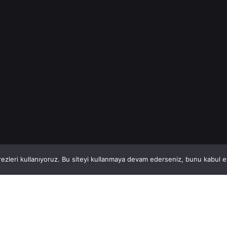
projelerinin...
İnşaat Demiri
Read More
1
This website stores cookies on your computer.
ezleri kullanıyoruz. Bu siteyi kullanmaya devam ederseniz, bunu kabul ett