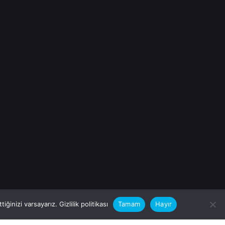
iğinizi varsayarız.
Gizlilik politikası
Tamam
Hayır