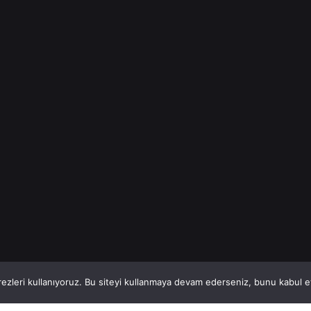
(Türkiye
Geneli) VİTAL
A.Ş,
Türkiye’nin...
İnşaat Demiri
Read More
1
This website stores cookies on your computer.
ezleri kullanıyoruz. Bu siteyi kullanmaya devam ederseniz, bunu kabul ett