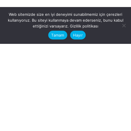
Web sitemizde size en iyi deneyimi sunabilmemiz için çerezleri
kullanıyoruz. Bu siteyi kullanmaya devam ederseniz, bunu kabul
This website stores cookies on your
ettiğinizi varsayarız.
Gizlilik politikası
computer.
Tamam
Hayır
Fb.
/
Ig.
dosya transfer
Hatay, İskenderun
VİTAL A.Ş
Karayılan, 5. Sk. no:1, 31217
İskenderun/Hatay
Türkiye